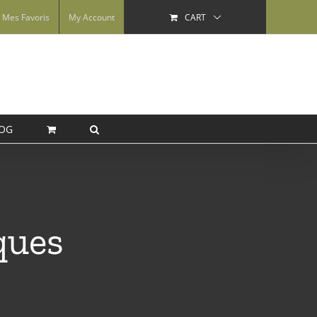
Mes Favoris
My Account
CART
OG
ques