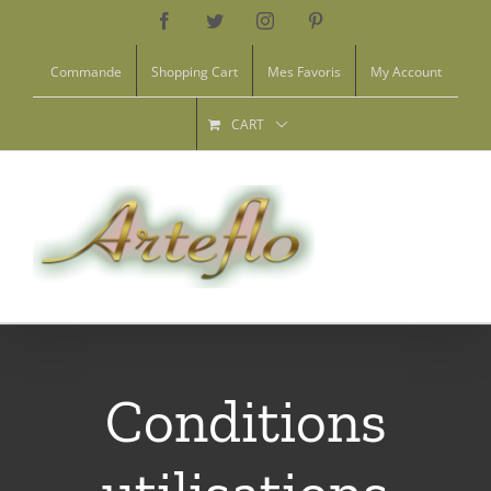
Skip
Facebook
Twitter
Instagram
Pinterest
to
Commande
Shopping Cart
Mes Favoris
My Account
content
CART
Conditions